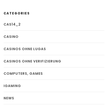
CATEGORIES
CAS14_2
CASINO
CASINOS OHNE LUGAS
CASINOS OHNE VERIFIZIERUNG
COMPUTERS, GAMES
IGAMING
NEWS